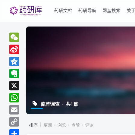
药研文档
药研导航
网盘搜索
关
WeChat
Sina
Weibo
Qzone
Evernote
X
偏差调查
共1篇
WhatsApp
Email
排序
更新
浏览
点赞
评论
Copy