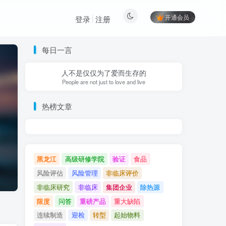
开通会员
登录
注册
每日一言
人不是仅仅为了爱而生存的
People are not just to love and live
热榜文章
黑龙江
高级研修学院
验证
食品
风险评估
风险管理
非临床评价
非临床研究
非临床
集团企业
除热源
限度
问答
重磅产品
重大缺陷
连续制造
迎检
转型
起始物料