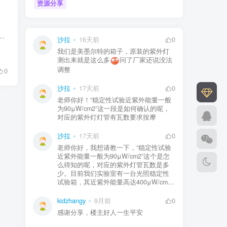
资源分享
致偏差。微生物数据偏差（Microbial Data Deviation，MDD）于 2001 年由美国食品药品管理局（Food and ...
沙拉
16天前
0
我们是美墨尔特的箱子，原装的紫外灯
测出来就是这么多
问了厂家还说没法
调整
0
沙拉
17天前
0
老师你好！“稳定性试验近紫外能量一般
为90μW/cm2”这一段是如何确认的呢，
对应的紫外灯灯管有瓦数要求按摩
沙拉
17天前
0
老师你好，我想请教一下，“稳定性试验
近紫外能量一般为90μW/cm2”这个是怎
么得知的呢，对应的紫外灯管瓦数是多
少。目前我们实验室有一台光照稳定性
试验箱，其近紫外能量高达400μW/cm2
kidzhangy
9月前
0
感谢分享，楼主好人一生平安