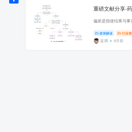
Link
重磅文献分享-
分
享
政策解读
行业资
蓝调
9月前