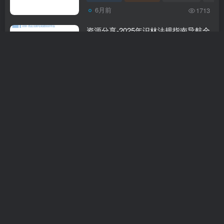
6月前
1713
资源分享-2025年识林法规指南导航全
球药监
注册法规
行业资料
# 资源分享
# 识林
6月前
179
2025-EMA-HUMAN MEDICINES IN
2025 （2025人用药物年度报告）-附下
载
行业要闻
行业资料
# 资源分享
# EMA
6月前
197
重磅文献分享-生物制品药学研制核查
要点和常见问题分析（2025 CFDI 张
平）-附下载
政策解读
行业资料
# 资源分享
# 生物制
6月前
308
202406-官方培训-药品共线生产与清洁
验证专题培训班培训讲义（宁波）