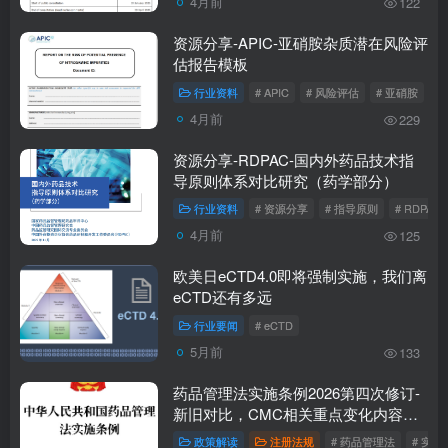
4月前
122
资源分享-APIC-亚硝胺杂质潜在风险评
估报告模板
行业资料
# APIC
# 风险评估
# 亚硝胺
4月前
229
资源分享-RDPAC-国内外药品技术指
导原则体系对比研究（药学部分）
行业资料
# 资源分享
# 指导原则
# RDPAC
4月前
125
欧美日eCTD4.0即将强制实施，我们离
eCTD还有多远
行业要闻
# eCTD
5月前
133
药品管理法实施条例2026第四次修订-
新旧对比，CMC相关重点变化内容解
读
政策解读
注册法规
# 药品管理法
# 实施