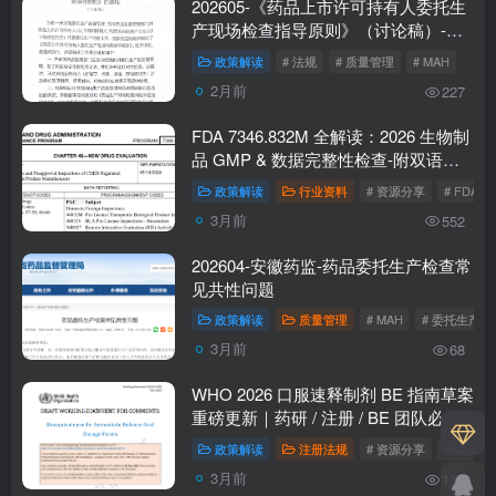
202605-《药品上市许可持有人委托生
产现场检查指导原则》（讨论稿）-监
管新风向
政策解读
# 法规
# 质量管理
# MAH
2月前
227
FDA 7346.832M 全解读：2026 生物制
品 GMP & 数据完整性检查-附双语版
下载
政策解读
行业资料
# 资源分享
# FDA
3月前
552
202604-安徽药监-药品委托生产检查常
见共性问题
政策解读
质量管理
# MAH
# 委托生产
3月前
68
WHO 2026 口服速释制剂 BE 指南草案
重磅更新｜药研 / 注册 / BE 团队必看
核心要点
政策解读
注册法规
# 资源分享
# WHO
3月前
137