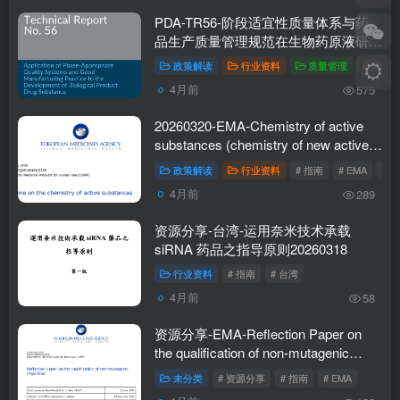
PDA-TR56-阶段适宜性质量体系与药
品生产质量管理规范在生物药原液研发
中的应用2026修订版-附下载
政策解读
行业资料
质量管理
# 资源
4月前
575
20260320-EMA-Chemistry of active
substances (chemistry of new active
substances)活性物质的化学指南-附下
政策解读
行业资料
# 指南
# EMA
# A
载
4月前
289
资源分享-台湾-运用奈米技术承载
siRNA 药品之指导原则20260318
行业资料
# 指南
# 台湾
4月前
58
资源分享-EMA-Reflection Paper on
the qualification of non-mutagenic
impurities非致突变性杂质界定指南
未分类
# 资源分享
# 指南
# EMA
202601