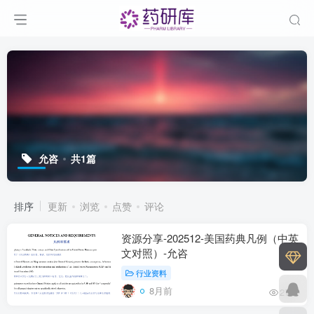
允咨
共1篇
排序
更新
浏览
点赞
评论
资源分享-202512-美国药典凡例（中英
文对照）-允咨
行业资料
8月前
275