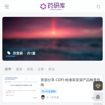
双室袋
共1篇
排序
更新
浏览
点赞
评论
资源分享-CDFI-粉液双室袋产品检查指
南
行业资料
10月前
87