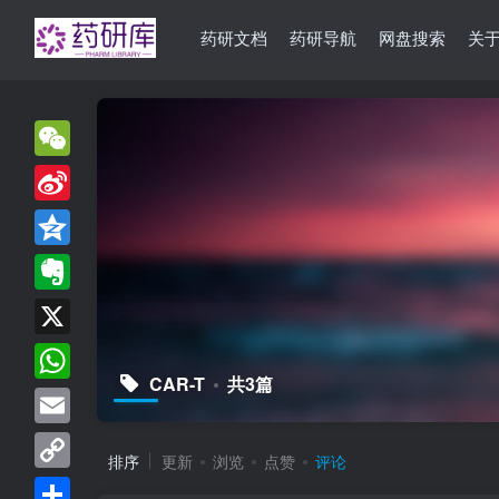
药研文档
药研导航
网盘搜索
关
WeChat
Sina
Weibo
Qzone
Evernote
X
CAR-T
共3篇
WhatsApp
Email
排序
更新
浏览
点赞
评论
Copy