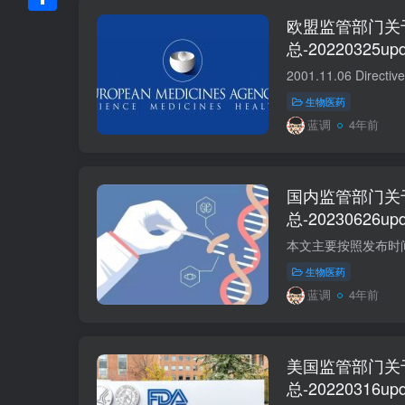
Link
欧盟监管部门关
分
总-20220325upd
享
生物医药
蓝调
4年前
国内监管部门关
总-20230626upd
生物医药
蓝调
4年前
美国监管部门关
总-20220316upd