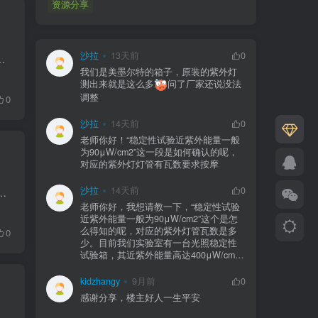
资源分享
沙拉
13天前
0
 2001 on the Community code relating to medicinal products for human use2005.03 Guideline...
我们是美墨尔特的箱子，原装的紫外灯
测出来就是这么多
问了厂家还说没法
调整
0
沙拉
14天前
0
老师你好！“稳定性试验近紫外能量一般
为90μW/cm2”这一段是如何确认的呢，
对应的紫外灯灯管有瓦数要求按摩
沙拉
14天前
0
，方便查阅相关资料学习。我会持续更新相关内容，如有其他未列出的官方文件，可以留言告诉我，我会持续更新。 1993年-20...
老师你好，我想请教一下，“稳定性试验
近紫外能量一般为90μW/cm2”这个是怎
么得知的呢，对应的紫外灯管瓦数是多
0
少。目前我们实验室有一台光照稳定性
试验箱，其近紫外能量高达400μW/cm2
kidzhangy
9月前
0
感谢分享，楼主好人一生平安