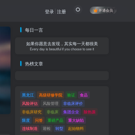
开通会员
登录
注册
每日一言
如果你愿意去发现，其实每一天都很美
Every day is beautiful if you choose to see it
热榜文章
黑龙江
高级研修学院
验证
食品
风险评估
风险管理
非临床评价
非临床研究
非临床
集团企业
除热源
限度
问答
重磅产品
重大缺陷
连续制造
迎检
转型
起始物料