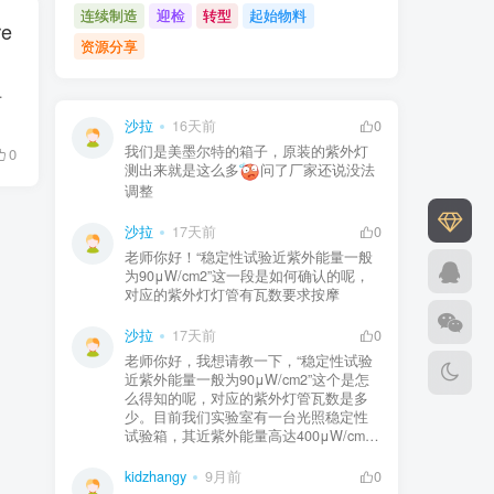
连续制造
迎检
转型
起始物料
re
资源分享
Ls（假设成人标准体重50kg）。 ...
沙拉
16天前
0
我们是美墨尔特的箱子，原装的紫外灯
0
测出来就是这么多
问了厂家还说没法
调整
沙拉
17天前
0
老师你好！“稳定性试验近紫外能量一般
为90μW/cm2”这一段是如何确认的呢，
对应的紫外灯灯管有瓦数要求按摩
沙拉
17天前
0
老师你好，我想请教一下，“稳定性试验
近紫外能量一般为90μW/cm2”这个是怎
么得知的呢，对应的紫外灯管瓦数是多
少。目前我们实验室有一台光照稳定性
试验箱，其近紫外能量高达400μW/cm2
kidzhangy
9月前
0