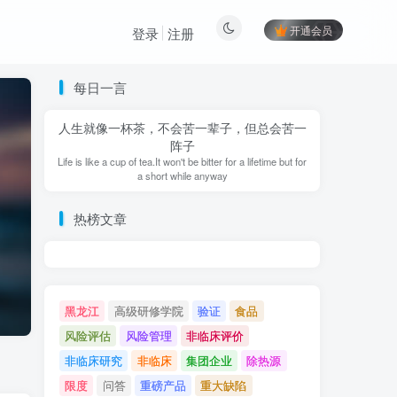
开通会员
登录
注册
每日一言
人生就像一杯茶，不会苦一辈子，但总会苦一
阵子
Life is like a cup of tea.It won't be bitter for a lifetime but for
a short while anyway
热榜文章
黑龙江
高级研修学院
验证
食品
风险评估
风险管理
非临床评价
非临床研究
非临床
集团企业
除热源
限度
问答
重磅产品
重大缺陷