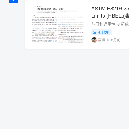
Link
ASTM E3219-25 S
分
Limits (H
享
（中文&英文）
行业资料
蓝调
8月前