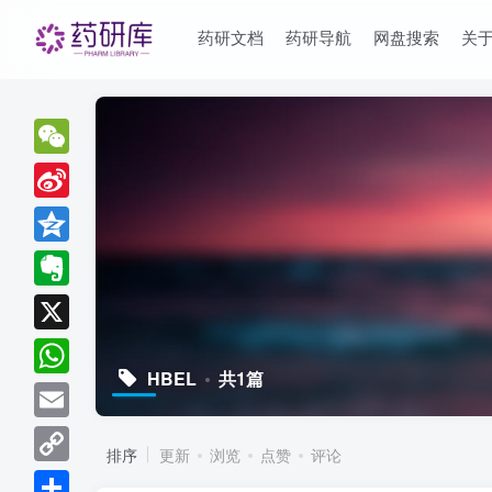
药研文档
药研导航
网盘搜索
关
WeChat
Sina
Weibo
Qzone
Evernote
X
HBEL
共1篇
WhatsApp
Email
排序
更新
浏览
点赞
评论
Copy