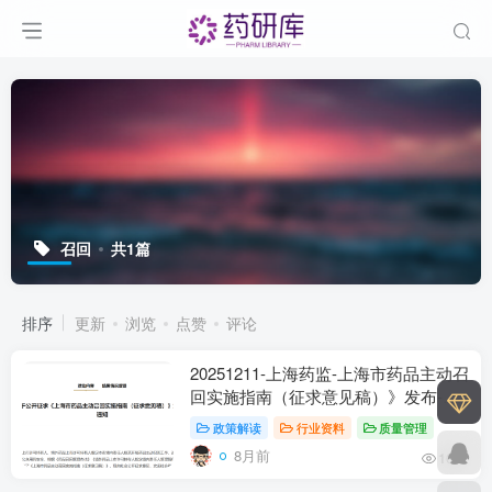
召回
共1篇
排序
更新
浏览
点赞
评论
20251211-上海药监-上海市药品主动召
回实施指南（征求意见稿）》发布-附
下载
政策解读
行业资料
质量管理
8月前
165