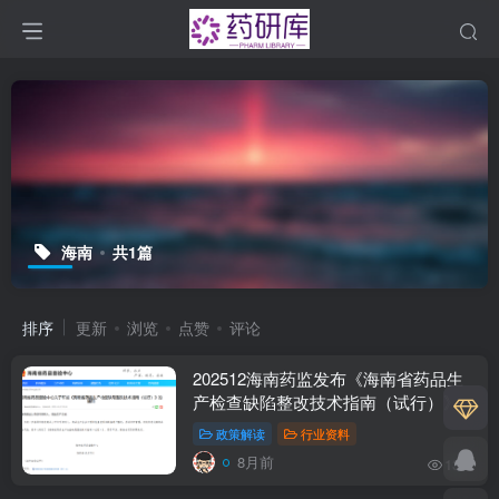
海南
共1篇
排序
更新
浏览
点赞
评论
202512海南药监发布《海南省药品生
产检查缺陷整改技术指南（试行）》-
附下载
政策解读
行业资料
8月前
131