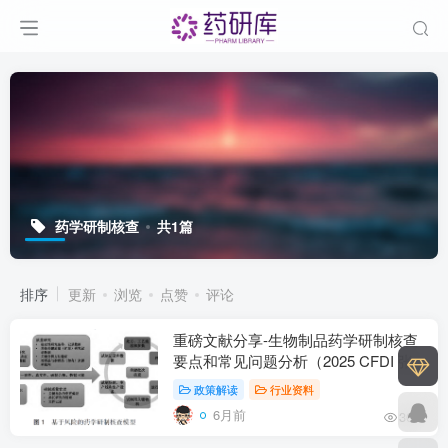
药学研制核查
共1篇
排序
更新
浏览
点赞
评论
重磅文献分享-生物制品药学研制核查
要点和常见问题分析（2025 CFDI 张
平）-附下载
政策解读
行业资料
6月前
307