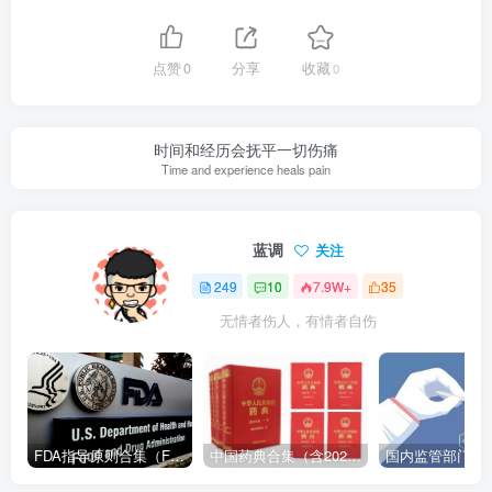
点赞
0
分享
收藏
0
时间和经历会抚平一切伤痛
Time and experience heals pain
蓝调
关注
249
10
7.9W+
35
无情者伤人，有情者自伤
FDA指导原则合集（FDA Guidance Documents）-持续更新
中国药典合集（含2025版以及历年所有版本下载地址）