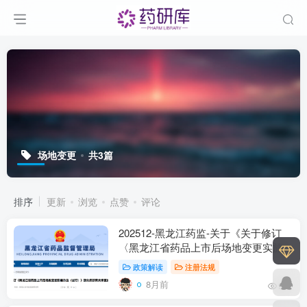
场地变更
共3篇
排序
更新
浏览
点赞
评论
202512-黑龙江药监-关于《关于修订
〈黑龙江省药品上市后场地变更实施办
法（试行）〉及部分条款有关事宜的通
政策解读
注册法规
知》的政策解读
8月前
92