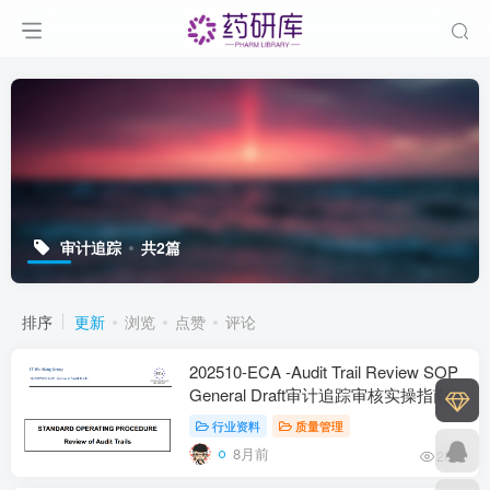
审计追踪
共2篇
排序
更新
浏览
点赞
评论
202510-ECA -Audit Trail Review SOP
General Draft审计追踪审核实操指南-
双语版下载
行业资料
质量管理
8月前
281