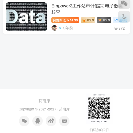
Empower3工作站审计追踪-电子数据
核查
付费阅读
14.99
9.9
9.9
生物医药
￥
￥
￥
3年前
372
药研库
Copyright © 2021-2027 ·
药研库
扫码加QQ群