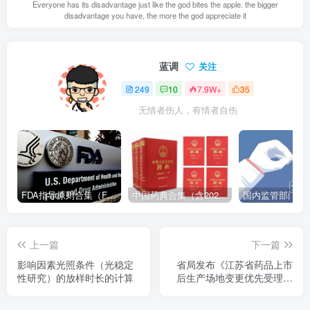
Everyone has its disadvantage just like the god bites the apple. the bigger
disadvantage you have, the more the god appreciate it
蓝调
关注
249
10
7.9W+
35
无情者伤人，有情者自伤
FDA指导原则合集（FDA Guidance Documents）-持续更新
中国药典合集（含2025版以及历年所有版本下载地址）
上一篇
下一篇
影响因素光照条件（光稳定
省局发布《江苏省药品上市
性研究）的放样时长的计算
后生产场地变更优先受理审
评实施细则（试行）》