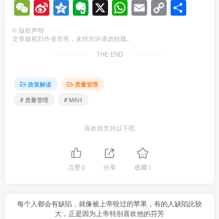
WeChat
Sina
Qzone
Evernote
X
WhatsApp
Email
Copy
分
Weibo
Link
享
©
版权声明
文章版权归作者所有，未经允许请勿转载。
THE END
政策解读
质量管理
# 质量管理
# MAH
喜欢就支持以下吧
点赞
0
分享
收藏
0
每个人都会有缺陷，就像被上帝咬过的苹果，有的人缺陷比较
大，正是因为上帝特别喜欢他的芬芳