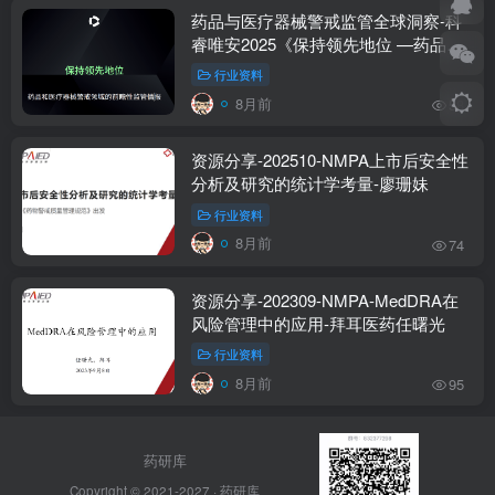
药品与医疗器械警戒监管全球洞察-科
睿唯安2025《保持领先地位 —药品和
医疗器械警戒领域的前瞻性监管情报
行业资料
》-附下载
8月前
58
资源分享-202510-NMPA上市后安全性
分析及研究的统计学考量-廖珊妹
行业资料
8月前
74
资源分享-202309-NMPA-MedDRA在
风险管理中的应用-拜耳医药任曙光
行业资料
8月前
95
药研库
Copyright © 2021-2027 ·
药研库