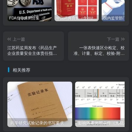
FDA指导原则合集（FDA Guidance Documents）-持续更新
中国药典合集（含2025版以及历年所有版本下载地址）
上一篇
下一篇
江苏药监局发布《药品生产
一张表快速区分检定、校
企业质量安全主体责任指导
准、计量、标定、校验-附下
手册（2.0版）》-附下载地
载资料
址
相关推荐
药学研究试验记录的书写要求
影