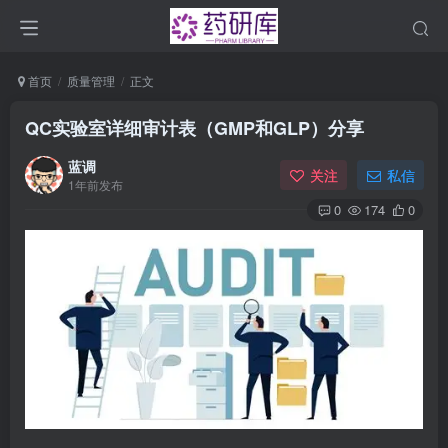
首页
质量管理
正文
QC实验室详细审计表（GMP和GLP）分享
蓝调
关注
私信
1年前发布
0
174
0