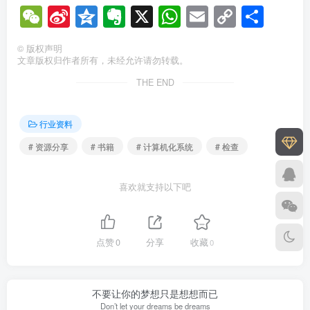
WeChat
Sina
Qzone
Evernote
X
WhatsApp
Email
Copy
分
Weibo
Link
享
©
版权声明
文章版权归作者所有，未经允许请勿转载。
THE END
行业资料
# 资源分享
# 书籍
# 计算机化系统
# 检查
喜欢就支持以下吧
点赞
0
分享
收藏
0
不要让你的梦想只是想想而已
Don’t let your dreams be dreams