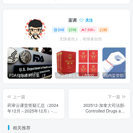
蓝调
关注
249
10
7.9W+
35
无情者伤人，有情者自伤
FDA指导原则合集（FDA Guidance Documents）-持续更新
中国药典合集（含2025版以及历年所有版本下载地址）
上一篇
下一篇
药审云课堂答疑汇总（2024
202512-加拿大司法部-
年12月－2025年12月）-转
Controlled Drugs and
自iReg
Substances Act受管控药物
和活性物质法案-附下载
相关推荐