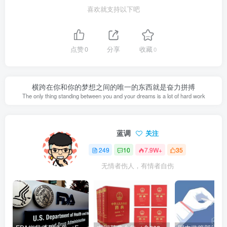
喜欢就支持以下吧
点赞
0
分享
收藏
0
横跨在你和你的梦想之间的唯一的东西就是奋力拼搏
The only thing standing between you and your dreams is a lot of hard work
蓝调
关注
249
10
7.9W+
35
无情者伤人，有情者自伤