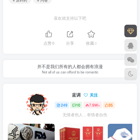
喜欢就支持以下吧
点赞
0
分享
收藏
0
并不是我们所有的人都会拥有浪漫
Not all of us can offord to be romantic
蓝调
关注
249
10
7.9W+
35
无情者伤人，有情者自伤