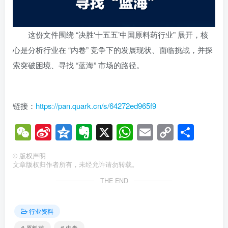
这份文件围绕 “决胜‘十五五’中国原料药行业” 展开，核
心是分析行业在 “内卷” 竞争下的发展现状、面临挑战，并探
索突破困境、寻找 “蓝海” 市场的路径。
链接：
https://pan.quark.cn/s/64272ed965f9
WeChat
Sina
Qzone
Evernote
X
WhatsApp
Email
Copy
分
Weibo
Link
享
©
版权声明
文章版权归作者所有，未经允许请勿转载。
THE END
行业资料
# 原料药
# 内卷