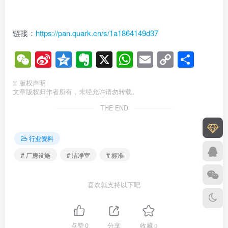
链接：
https://pan.quark.cn/s/1a1864149d37
WeChat
Sina
Qzone
Evernote
X
WhatsApp
Email
Copy
分
Weibo
Link
享
©
版权声明
文章版权归作者所有，未经允许请勿转载。
THE END
行业资料
# 厂房设施
# 洁净室
# 标准
喜欢就支持以下吧
点赞
0
分享
收藏
0