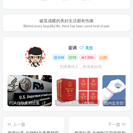
破茧成蝶的美好生活都有伤痛
Behind every beautiful life, there has been some kind of pain
蓝调
关注
249
10
7.9W+
35
无情者伤人，有情者自伤
FDA指导原则合集（FDA Guidance Documents）-持续更新
中国药典合集（含2025版以及历年所有版本下载地址）
上一篇
下一篇
资源分享-生物制品质量研究
资源分享-生物制品安评批和