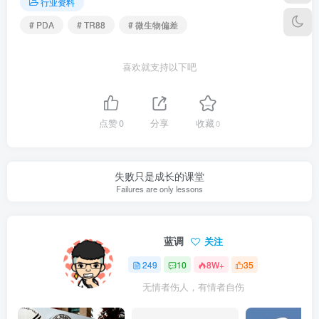
行业资料
# PDA
# TR88
# 微生物偏差
喜欢就支持以下吧
点赞
0
分享
收藏
0
失败只是成长的课堂
Failures are only lessons
蓝调
关注
249
10
8W+
35
无情者伤人，有情者自伤