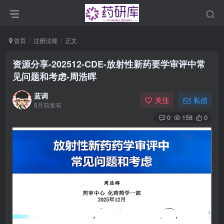
首页
注册法规
正文
资源分享-202512-CDE-放射性新药要学审评中常
见问题和考虑-周浩晖
蓝调
关注
私信
8月前发布
0
158
0