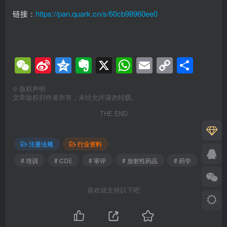
链接：
https://pan.quark.cn/s/60cb98960ee0
WeChat
Sina
Qzone
Evernote
X
WhatsApp
Email
Copy
分
Weibo
Link
享
©
版权声明
文章版权归作者所有，未经允许请勿转载。
THE END
注册法规
行业资料
# 培训
# CDE
# 审评
# 放射性药品
# 药学
喜欢就支持以下吧