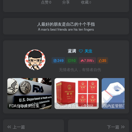
点赞
0
分享
收藏
0
人最好的朋友是自己的十个手指
A man's best friends are his ten fingers
蓝调
关注
249
10
7.9W+
35
无情者伤人，有情者自伤
FDA指导原则合集（FDA Guidance Documents）-持续更新
中国药典合集（含2025版以及历年所有版本下载地址）
上一篇
下一篇